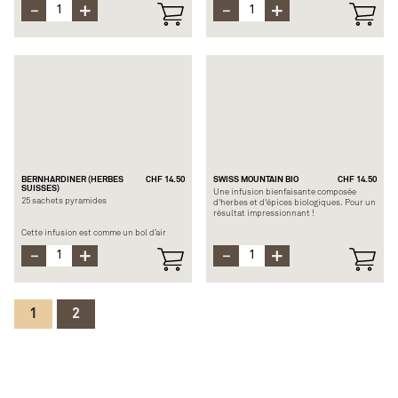
cynorhodon est très riche en vitamines et
possède des propriétés de
les vraies fleurs d’hibiscus qui
l’enseignement ayurvédique. Il vous
l’accompagnent se marient à merveille
plongera au cœur de l’Inde avec ses
avec afin de donner à cette boisson une
touches orientales.
saveur sucrée-acidulée.
Composition : Thé noir d’Inde, cannelle,
Composition : Cynorhodon, hibiscus
anis, cardamome, poivre, gingembre
Temps d’infusion : 5-10 min. à 100°C
Temps d’infusion : 2-3 min. à 90°C
BERNHARDINER (HERBES
CHF 14.50
SWISS MOUNTAIN BIO
CHF 14.50
SUISSES)
Une infusion bienfaisante composée
25 sachets pyramides
d'herbes et d'épices biologiques. Pour un
résultat impressionnant !
Cette infusion est comme un bol d’air
Ingrédients: Fleurs de tilleul (bio),
frais dans une prairie alpine. Elle
feuilles de mûre et de framboise (bio),
possède le meilleur mélange BIO d’herbes
pomme (bio), écorce d'orange, karkadé,
sauvages des Alpes suisses.
citronnelle (bio), cannelle, mélisse
officinale (bio), thym citron (bio), mélisse
Composition : Feuilles de guimauve (BIO),
dorée (bio)
ribwort (BIO), sureau (BIO), pensées (BIO),
fleurs de mauve (BIO), primevères (BIO),
Temps d'infusion: 7 à 10min. à 100°
1
2
citronnelle (BIO), arôme
Temps d’infusion : 3-4 min. à 100°C