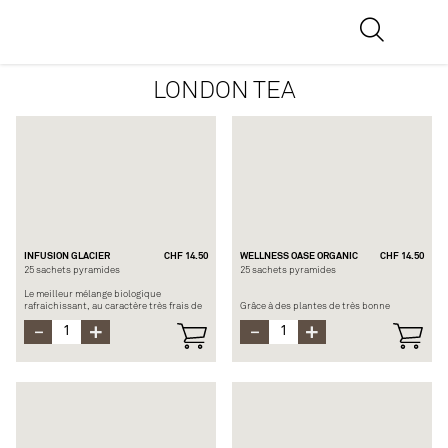
LONDON TEA
INFUSION GLACIER
CHF 14.50
WELLNESS OASE ORGANIC
CHF 14.50
25 sachets pyramides
25 sachets pyramides
Le meilleur mélange biologique
rafraichissant, au caractère très frais de
Grâce à des plantes de très bonne
menthe et une légère touche de pomme.
qualité et certifiées BIO, créez autour de
vous une île de bien-être et d’apaisement
Composition : Menthe odorante, fleurs de
en buvant une tasse de thé.
tilleul, feuilles de mûres et de
Composition : Fleurs d’hibiscus (BIO),
framboises, écorces de pommes, fleurs
rooibos (BIO), curcuma (BIO), coriandre
de bleuets
(BIO), cannelle (BIO), muscat (BIO),
écorces d’orange (BIO), arômes de citron
Temps d’infusion : 7 à 10 min. à 100°C
et de citron vert, granulés de jus de
citron
Temps d’infusion : 4 min. à 100°C