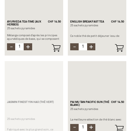
AYURVEDA TEA-TIME (AUX
CHF 14.50
ENGLISH BREAKFAST TEA
CHF 14.50
HERBES)
25 sachets pyramides
25 sachets pyramides
Mélange composé d’après les principes
Ce noble thé de petit déjeuner issu de
ayurvédiques de base, qui se composent
plantations biologiques des hauts
en 5 éléments principaux dont ; le feu,
plateaux vous fera voyager directement
l’air, la terre, l’eau et l’éther. L’ayurveda est
en Angleterre. De plus, sa belle liqueur
une sorte de médecine traditionnelle
se verra brune cuivrée dans votre tasse.
indienne. Ce thé vous fera donc voyager
Délicieux avec un peu de lait et quelques
et redécouvrir ces 5 éléments
gouttes de jus de citron, pour retrouver
fondamentaux grâce à ces plantes
toutes les saveurs d’un vrai « Breakfast ».
certifiées biologiques.
Composition : Thé noir du Sri Lanka (BIO)
Composition : Rooibos (BIO), réglisse
(BIO), curcuma (BIO), gingembre (BIO),
Temps d’infusion : 3-4 min. à 100°C
fenouil (BIO), coques de cacao (BIO),
cassia (BIO), galanga (BIO), ortie (BIO),
clous de girofle (BIO)
Temps d’infusion : 4 min. à 100°C
JASMIN FINEST YIN HAO (THÉ VERT)
PAI MU TAN PACIFIC SUN (THÉ
CHF 14.50
BLANC)
25 sachets pyramides
25 sachets pyramides
La meilleure sélection de thé blanc avec
des pétales de fleurs colorés, aux saveurs
tropicales et fruitées. Cette infusion
Fabriqué avec le plus grand soin, ce
unique sera très douce est digeste.