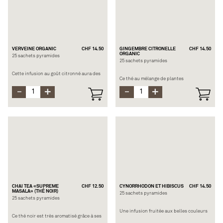
arôme
Temps d’infusion : 5-10 min. à 100°C
VERVEINE ORGANIC
CHF 14.50
GINGEMBRE CITRONELLE
CHF 14.50
ORGANIC
25 sachets pyramides
25 sachets pyramides
Cette infusion au goût citronné aura des
Ce thé au mélange de plantes
effets bienfaisants et calmants, grâce à
rafraichissantes a des effets réparateurs.
ses nobles feuilles de verveine de qualité
En effet, la citronnelle et le gingembre
Surchoix. Ce thé saura vous rafraichir
qui le compose sont vivifiants et
tout en vous apaisant.
réchauffant pour les longs mois d’hiver.
Ses ingrédients sont certifiés BIO et
Composition : Verveine (BIO)
d’une qualité supérieure.
Temps d’infusion : 5-10 à 100°C
Composition : Gingembre (BIO),
citronnelle (BIO), réglisse (BIO), cassia
(BIO), mélisse (BIO), écorces de citron
(BIO), tulsi (BIO), feuilles de mauve (BIO),
basilic (BIO), lavande (BIO), fleurs de
souci (BIO), poivre noir (BIO), arôme
Temps d’infusion : 4 min. à 100°C
CHAI TEA «SUPREME
CHF 12.50
CYNORRHODON ET HIBISCUS
CHF 14.50
MASALA» (THÉ NOIR)
25 sachets pyramides
25 sachets pyramides
Une infusion fruitée aux belles couleurs
Ce thé noir est très aromatisé grâce à ses
rougeâtres et au goût sucré. Le
épices originales de Yogi. Cette boisson