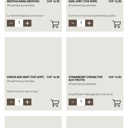
MENTHA NANA (MENTHE)
CHF 14.50
EARL GREY (THÉ NOIR)
CHF 14.50
25 sachets pyramides
25 sachets pyramides
La menthe Nana a une teneur
Ce thé noir de toute première qualité,
particulièrement élevée en huiles
légèrement parfumé à la finesse de l’huile
essentielles. Ses feuilles développent
essentielle de bergamote, correspond au
une saveur très intense, rappelant la
mélange original « Earl Grey », dont
menthe « Spearmint » très
l’origine de sa fondation re-monte à 1896.
rafraichissante, bienfaisante et
revigorante.
Composition : Thé noir du Sri Lanka (BIO),
Une infusion à froid est aussi possible.
arôme
Composition : Mentha spicata du Maroc
Temps d’infusion : 4 min. à 100°C
(BIO)
Temps d’infusion : 5-10 min. à 100°C
GREEN AND MINT (THÉ VERT)
CHF 14.50
STRAWBERRY DREAM (THÉ
CHF 14.50
AUX FRUITS)
25 sachets pyramides
25 sachets pyramides
Cette infusion est un pur
Ce pétillant mélange de fruits et de
rafraichissement et possède des
vitamines apportées par le cynorrhodon
bienfaits, grâce à son thé vert roulé et
viendra rafraichir vos journées.
mélangé à de la menthe marocaine Nana.
Cette infusion parfaite pour l’été, peut se
Vous obtenez la meilleure qualité de thé,
concocter à froid également.
façon marocaine.
Composition : Morceaux de pommes (BIO),
Composition : Thé vert de Chine (BIO),
fleurs d’hibiscus (BIO), écorces de
menthe Nana du Maroc (BIO), arôme.
cynorrhodons (BIO), morceaux de fraises
et de framboises (BIO), poivre rouge (BIO),
Temps d’infusion : 3-4 min. à 100°C