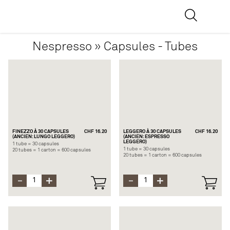
Nespresso » Capsules - Tubes
FINEZZO À 30 CAPSULES
CHF 16.20
LEGGERO À 30 CAPSULES
CHF 16.20
(ANCIEN: LUNGO LEGGERO)
(ANCIEN: ESPRESSO
LEGGERO)
1 tube = 30 capsules
1 tube = 30 capsules
20 tubes = 1 carton = 600 capsules
20 tubes = 1 carton = 600 capsules
Avec le FINEZZO, vous pousserez la porte
Le café LEGGERO est un assemblage léger
du jardin secret des cafés lavés légers. Il
et rafraîchissant, à base de cafés
s’agit d’un assemblage délicatement
d’Amérique du Sud et d’Asie dotés d’une
torréfié d’arabicas d’Éthiopie, de
profondeur insoupçonnée. Des arabicas
Colombie et d’autres pays d’Amérique
brésiliens et colombiens et des robustas
latine. Son acidité est légèrement
asiatiques lui confèrent son corps léger
pétillante et accompagnée d’arômes
et doux.
fleuris capiteux comme le jasmin et la
bergamote.
Chaque gorgée veloutée révèle des notes
suaves de cacao et de céréales. Cette