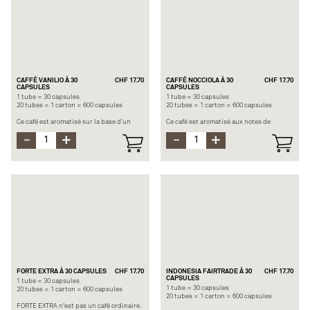
Longueur recommandée : Espresso ou
lungo
Notes principales : Céréales/ fruitée
CAFFÈ VANILIO À 30
CHF 17.70
CAFFÉ NOCCIOLA À 30
CHF 17.70
CAPSULES
CAPSULES
1 tube = 30 capsules
1 tube = 30 capsules
20 tubes = 1 carton = 600 capsules
20 tubes = 1 carton = 600 capsules
Ce café est aromatisé sur la base d’un
Ce café est aromatisé aux notes de
espresso forte. Très velouté avec un
noisettes grillées et de noix
arôme riche de vanille légèrement
caramélisées.
caramélisé.
Origine : Arabicas Amérique du sud
Origine : Arabicas Amérique du sud et
(Brésil et Colombie)
centrale
Force :
Force : 7/12
Longueur recommandée : espresso ou
Longueur recommandée : Espresso
lungo
Note principale : vanille
Note principale : noisettes
FORTE EXTRA À 30 CAPSULES
CHF 17.70
INDONESIA FAIRTRADE À 30
CHF 17.70
CAPSULES
1 tube = 30 capsules
1 tube = 30 capsules
20 tubes = 1 carton = 600 capsules
20 tubes = 1 carton = 600 capsules
FORTE EXTRA n'est pas un café ordinaire.