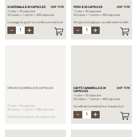
GUATEMALA À 30 CAPSULES
CHF 17.70
PERU À 30 CAPSULES
CHF 17.70
1 tube = 30 capsules
1 tube = 30 capsules
20 tubes = 1 carton = 600 capsules
20 tubes = 1 carton = 600 capsules
Le lavage du grain lui confère une texture
D’origine biologique, ce café a été torréfié
douce et soyeuse. Ce café possède une
séparément pour révéler ses notes
audace à la force désarmante, laissant un
fruitées et son acidité en même temps,
arôme végétal délicat.
accentuées par une touche de céréales
grillées.
Origine : arabicas et robustas du
Guatemala
Origine : Pérou
Force : 6/12
Force : 6/12
Longueur recommandée : espresso ou
Longueur recommandée : Espresso ou
lungo
lungo
Note principale : malté, céréales séchées
Note principale : fruité
ORIGIN COLOMBIA À 30 CAPSULES
CAFFÈ CARAMELLO À 30
CHF 17.70
CAPSULES
1 tube = 30 capsules
20 tubes = 1 carton = 600 capsules
1 tube = 30 capsules
Ce café est aromatisé sur la base d’un
20 tubes = 1 carton = 600 capsules
espresso forte. Les notes torréfiées sont
adoucies par le goût du caramel.
D’origine biologique, cet arabica est
relevé par des notes de fruits rouges,
Origine : Arabicas Amérique du sud et
provenant d'un sol volcanique.
centrale
Force : 7/12
Origine : Colombie
Longueur recommandée : Espresso
Force : 6/12
Note principale : caramel