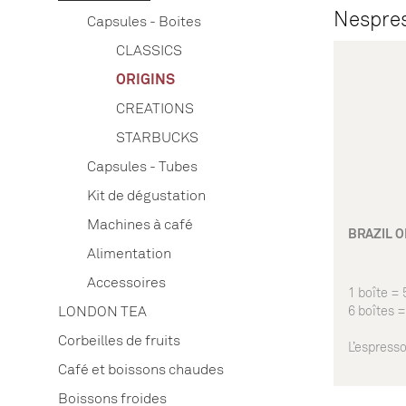
Nespres
Capsules - Boites
CLASSICS
ORIGINS
CREATIONS
STARBUCKS
Capsules - Tubes
Kit de dégustation
Machines à café
BRAZIL O
Alimentation
Accessoires
1 boîte =
LONDON TEA
6 boîtes 
Corbeilles de fruits
L’espresso
gamme Nes
Café et boissons chaudes
arabica ti
Boissons froides
céréales g