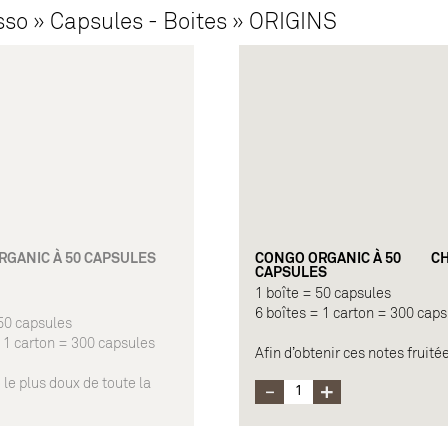
so » Capsules - Boites » ORIGINS
RGANIC À 50 CAPSULES
CONGO ORGANIC À 50
CH
CAPSULES
1 boîte = 50 capsules
6 boîtes = 1 carton = 300 cap
 50 capsules
= 1 carton = 300 capsules
Afin d’obtenir ces notes fruité
céréalières, les sols volcaniq
 le plus doux de toute la
Congo ont les meilleures terr
presso Professional, cet
les obtenir. Ce café biologique
re ses notes vers des
séparé en deux parties afin d’
rillées, pour lui donner la