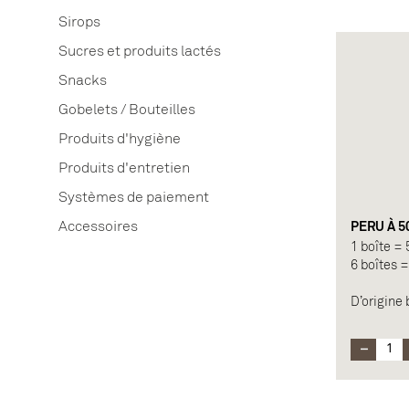
douceur d
Sirops
torréfacti
Sucres et produits lactés
sera rond
Snacks
Origine : 
Force : 4/
Gobelets / Bouteilles
Longueur 
Produits d'hygiène
ou espres
Note princ
Produits d'entretien
Systèmes de paiement
Accessoires
PERU À 5
1 boîte =
6 boîtes 
D’origine 
torréfié 
notes frui
même tem
touche de 