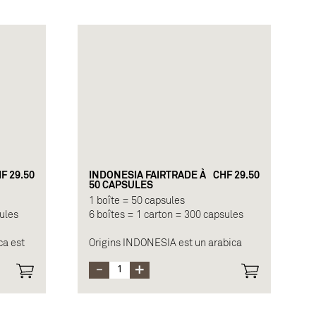
Origine : arabicas et robustas du
Guatemala
Force : 6/12
resso
Longueur recommandée : espresso
ou lungo
té et
Note principale : malté, céréales
séchées
F 29.50
INDONESIA FAIRTRADE À
CHF 29.50
50 CAPSULES
1 boîte = 50 capsules
sules
6 boîtes = 1 carton = 300 capsules
ca est
Origins INDONESIA est un arabica
rouges,
déparché encore humide, un
.
processus qui représente une
véritable course contre la pluie. Les
caféiculteurs de Sumatra utilisent le
« wet-hulled » pour leur café en