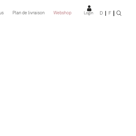
D
F
us
Plan de livraison
Webshop
Login