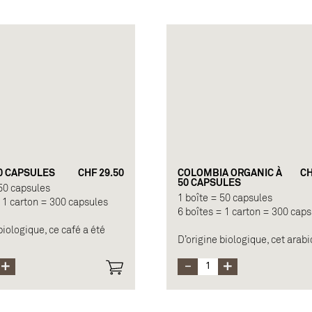
développé son intensité.
u miel. Soumis à une
on légère et courte, ce café
Origine : Congo
 en bouche.
Force : 7/12
Longueur recommandée : Esp
Arabicas du Brésil
ou lungo
12
Note principale : noisette, frui
recommandée : Ristretto
céréales grillées
so
ipale : céréales
0 CAPSULES
CHF 29.50
COLOMBIA ORGANIC À
CH
50 CAPSULES
 50 capsules
1 boîte = 50 capsules
= 1 carton = 300 capsules
6 boîtes = 1 carton = 300 cap
biologique, ce café a été
D’origine biologique, cet arabi
séparément pour révéler ses
relevé par des notes de fruits 
tées et son acidité en
provenant d'un sol volcanique
ps, accentuées par une
céréales grillées.
Origine : Colombie
Force : 6/12