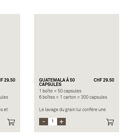
F 29.50
GUATEMALA À 50
CHF 29.50
CAPSULES
1 boîte = 50 capsules
sules
6 boîtes = 1 carton = 300 capsules
es et
Le lavage du grain lui confère une
ues du
texture douce et soyeuse. Ce café
es pour
possède une audace à la force
 est
désarmante, laissant un arôme
en
végétal délicat.