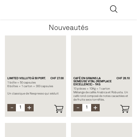
Nouveautés
LIMITED VOLLUTO À 50 PORT.
CHF 27.00
CAFÉ EN GRAINS LA
CHF 26.10
SEMEUSE VITAL (REMPLACE
1 boîte = 50 capsules
EXCELLENCE) - 1KG
6 boîtes = 1 carton = 300 capsules
10 pièces = 10Kg = 1 carton
Mélange de cafés Arabica et Robusta. Un
Un classique de Nespresso qui séduit
café rond composé de notes cacaotées et
par une délicate combinaison de notes
de fruits secs torréfiés.
de céréales et fruitées, une acidité vive et
une subtile touche de noix, le tout porté
par une texture soyeuse.
Edition limitée