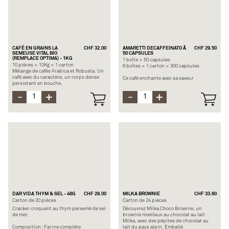
CAFÉ EN GRAINS LA
CHF 32.00
AMARETTI DECAFFEINATO Ã
CHF 29.50
SEMEUSE VITAL BIO
50 CAPSULES
(REMPLACE OPTIMA) - 1KG
1 boîte = 50 capsules
10 pièces = 10Kg = 1 carton
6 boîtes = 1 carton = 300 capsules
Mélange de cafés Arabica et Robusta. Un
café avec du caractère, un corps dense
Ce café enchante avec sa saveur
persistant en bouche.
classique d'amande ajoutée à un
Des notes chocolatées et des arômes
assemblage aux notes de biscuit et de
boisés.
vanille. Sans caféine. Il plaira à tous les
consommateurs de cafés qui cherchent à
ajouter une touche aromatisée à leur café
noir ordinaire.
DAR VIDA THYM & SEL - 46G
CHF 28.00
MILKA BROWNIE
CHF 33.60
Carton de 20 pièces
Carton de 24 pièces
Cracker croquant au thym parsemé de sel
Découvrez Milka Choco Brownie, un
de mer.
brownie moelleux au chocolat au lait
Milka, avec des pépites de chocolat au
Composition : Farine complète
lait du pays alpin. Emballé