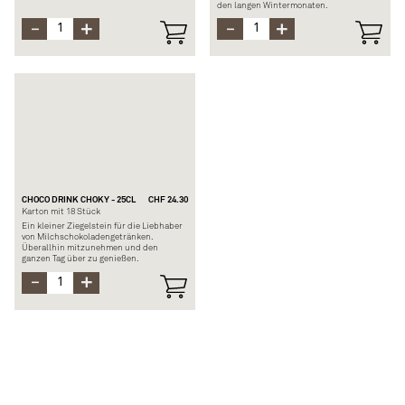
den langen Wintermonaten.
Zusammensetzung: Wasser, Zucker, 4.3%
Zitronensaft, 3.2% Ananassaft, 2.9%
Zusammensetzung: 44% Vollmilch,
Orangensaft, 1.5% Mandarinensaft, 0.1%
Wasser, 22% entrahmte Milch, 7,5%
Limettensaft und natürliche Aromen
Ovomaltine-Pulver aus Malz und Kakao.
Allergene: Laktose, Gluten und Gerste
CHOCO DRINK CHOKY - 25CL
CHF 24.30
Karton mit 18 Stück
Ein kleiner Ziegelstein für die Liebhaber
von Milchschokoladengetränken.
Überallhin mitzunehmen und den
ganzen Tag über zu genießen.
Zusammensetzung: 92% teilentrahmte
Milch, Zucker, 0,7% Schokolade, 0,7%
Kakaopulver, Milchproteine,
Verdickungsmittel
Allergen: Laktose