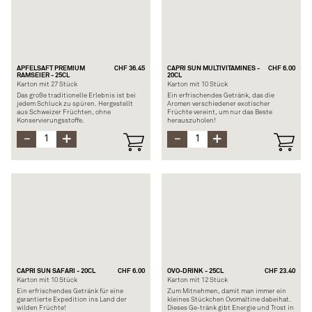
APFELSAFT PREMIUM
CHF 36.45
CAPRI SUN MULTIVITAMINES -
CHF 6.00
RAMSEIER - 25CL
20CL
Karton mit 27 Stück
Karton mit 10 Stück
Das große traditionelle Erlebnis ist bei
Ein erfrischendes Getränk, das die
jedem Schluck zu spüren. Hergestellt
Aromen verschiedener exotischer
aus Schweizer Früchten, ohne
Früchte vereint, um nur das Beste
Konservierungsstoffe.
herauszuholen!
Zusammensetzung: 90% Schweizer
Zusammensetzung: Quellwasser, 12%
Apfelsaft, 10% Schweizer Birnensaft aus
Fruchtsaft aus Konzentrat (Zitrone,
Konzentrat
Orange, Apfel, Ananas, Banane, Kiwi,
Allergene: Apfel und Birne
Passionsfrucht), Zucker, natürliche
Vitamine und Aromen
CAPRI SUN SAFARI - 20CL
CHF 6.00
OVO-DRINK - 25CL
CHF 23.40
Karton mit 10 Stück
Karton mit 12 Stück
Ein erfrischendes Getränk für eine
Zum Mitnehmen, damit man immer ein
garantierte Expedition ins Land der
kleines Stückchen Ovomaltine dabeihat.
wilden Früchte!
Dieses Ge-tränk gibt Energie und Trost in