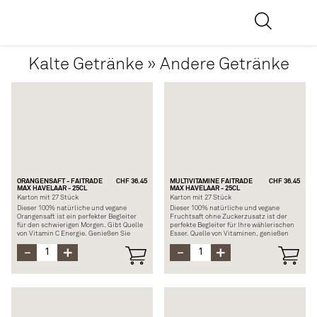
Kalte Getränke » Andere Getränke
ORANGENSAFT - FAITRADE
CHF 36.45
MULTIVITAMINE FAITRADE
CHF 36.45
MAX HAVELAAR - 25CL
MAX HAVELAAR - 25CL
Karton mit 27 Stück
Karton mit 27 Stück
Dieser 100% natürliche und vegane
Dieser 100% natürliche und vegane
Orangensaft ist ein perfekter Begleiter
Fruchtsaft ohne Zuckerzusatz ist der
für den schwierigen Morgen. Gibt Quelle
perfekte Begleiter für Ihre wählerischen
von Vitamin C Energie. Genießen Sie
Esser. Quelle von Vitaminen, genießen
diesen unvergleichlichen Geschmack.
Sie diese Geschmacksexplosion vom
ersten Schluck an.
Zusammensetzung: Orangensaft aus
Konzentrat, ohne Zuckerzusatz
Zusammensetzung: Fruchtsaft aus
Allergen: Orange
Konzentrat (Apfel, Orange, Ananas,
Bananenfruchtfleisch, Maracuja, Mango,
Kiwi, Papaya), Vitamine
Allergene: In der Zusammensetzung
genannte Früchte