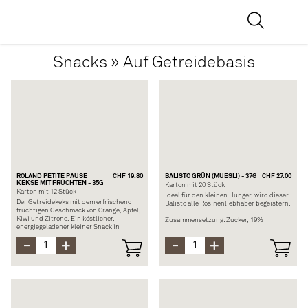
Snacks » Auf Getreidebasis
ROLAND PETITE PAUSE
CHF 19.80
BALISTO GRÜN (MUESLI) - 37G
CHF 27.00
KEKSE MIT FRÜCHTEN - 35G
Karton mit 20 Stück
Karton mit 12 Stück
Ideal für den kleinen Hunger, wird dieser
Der Getreidekeks mit dem erfrischend
Balisto alle Rosinenliebhaber begeistern.
fruchtigen Geschmack von Orange, Apfel,
Kiwi und Zitrone. Ein köstlicher,
Zusammensetzung: Zucker, 19%
energiegeladener kleiner Snack in
Vollkorn, Sonnenblumenöl, Weizenmehl,
ultrapraktischen Portionen, die Sie
Kakaobutter, Mol-kenpulver, 5%
überall hin mitnehmen können.
Mandeln, Kakaomasse,
Magermilchpulver, Kokosnussöl
Zusammensetzung: 32%
Allergene: Gluten, Laktose und Nüsse
Weizenvollkornmehl, 32% Haferflocken,
(Mandeln, Haselnüsse)
Rapsöl, Zucker, Glukosesirup, 5.3%
Fruchtsaftkonzentrat (Orange, Zitrone),
3.5% Fruchtpulver (Apfel, Kiwi), Butter,
Rosinen, ätherisches Orangenöl, ...