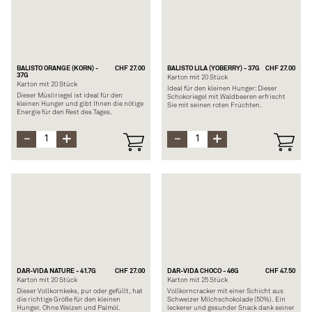
Allergene: Gluten, Laktose, Eier und
Schalenfrüchte (Haselnuss, Mandel und
Sesam)
BALISTO ORANGE (KORN) -
CHF 27.00
BALISTO LILA (YOBERRY) - 37G
CHF 27.00
37G
Karton mit 20 Stück
Karton mit 20 Stück
Ideal für den kleinen Hunger: Dieser
Dieser Müsliriegel ist ideal für den
Schokoriegel mit Waldbeeren erfrischt
kleinen Hunger und gibt Ihnen die nötige
Sie mit seinen roten Früchten.
Energie für den Rest des Tages.
Zusammensetzung: Zucker, 19%
Zusammensetzung: Zucker, 23%
Vollkorngetreide, Weizenmehl, fettarmes
Vollkorngetreide, Kakaobutter,
Joghurtpulver, 2,6% Waldbeeren
Weizenmehl, Sonnenblu-menöl,
(Brombeeren, Himbeeren und schwarze
Kakaomasse, Magermilchpulver
Johannisbeeren), Kakaomasse,
Allergene: Gluten, Laktose, Hafer, Gerste,
Magermilchpulver.
Soja und Nüsse (Haselnüsse und
Allergene: Soja, Gluten, Laktose und
Mandeln)
Nüsse
DAR-VIDA NATURE - 41.7G
CHF 27.00
DAR-VIDA CHOCO - 46G
CHF 47.50
Karton mit 20 Stück
Karton mit 25 Stück
Dieser Vollkornkeks, pur oder gefüllt, hat
Vollkorncracker mit einer Schicht aus
die richtige Größe für den kleinen
Schweizer Milchschokolade (50%). Ein
Hunger. Ohne Weizen und Palmöl.
leckerer und gesunder Snack dank seiner