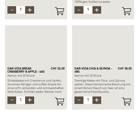
100%igen Vollkorncracker.
Zusammensetzung: 89% Vollkornweizen,
8% Rapsöl, Hefe, Meersalz, Gerstenmalz,
Zusammensetzung: 39% Vollkornweizen,
Backtriebmittel
Zucker, Kakaobutter, Vollmilchpulver,
Allergene: Sesam und Gluten
Gersten-malz, Haselnüsse
Allergene: Gluten, Soja, Laktose und
Nüsse
DAR-VIDA BREAK
CHF 32.00
DAR-VIDA CHIA & QUINOA -
CHF 28.00
CRANBERRY & APPLE - 44G
46G
Karton mit 20 Stück
Karton mit 20 Stück
Dinkelkekse mit Cranberrys und Äpfeln,
Trendige Kekse mit Chia- und Quinoa
die einen fettigen und süßen Snack mit
samen. Diese harmonische Mischung mit
einer erfri-schenden und schmackhaften
einem feinen Hauch von Salz ist eine
Note füllen. Enthält weder Weizen noch
garantierte Eiweißquelle.
Palmöl.
Zusammensetzung: Vollkornmehl
Zusammensetzung: 29%
(Dinkel, Weizen), Rapsöl, Sesam,
Dinkelvollkornmehl, 24% Dinkelmehl,
Leinsamen, 3,6% Quinoa-Samen, 3,6%
24% Rohzucker, 3,6% Apfel-
Chia-Samen, Meersalz
saftkonzentrat, 2,3% Cranberries
Allergene: Gluten und Soja
Allergene: Gluten, Laktose, Nüsse und
Sesam