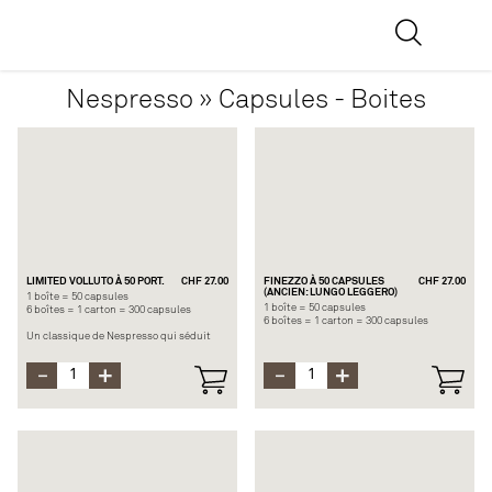
Nespresso » Capsules - Boites
LIMITED VOLLUTO À 50 PORT.
CHF 27.00
FINEZZO À 50 CAPSULES
CHF 27.00
(ANCIEN: LUNGO LEGGERO)
1 boîte = 50 capsules
1 boîte = 50 capsules
6 boîtes = 1 carton = 300 capsules
6 boîtes = 1 carton = 300 capsules
Un classique de Nespresso qui séduit
par une délicate combinaison de notes
Avec le FINEZZO, vous pousserez la porte
de céréales et fruitées, une acidité vive et
du jardin secret des cafés lavés légers. Il
une subtile touche de noix, le tout porté
s’agit d’un assemblage délicatement
par une texture soyeuse.
torréfié d’arabicas d’Éthiopie, de
Edition limitée
Colombie et d’autres pays d’Amérique
latine. Son acidité est légèrement
pétillante et accompagnée d’arômes
fleuris capiteux comme le jasmin et la
bergamote.