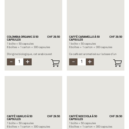
Longueur recommandée : espresso ou
Longueur recommandée : Espresso ou
lungo
lungo
Note principale : malté, céréales séchées
Note principale : fruité
COLOMBIA ORGANIC À 50
CHF 29.50
CAFFÈ CARAMELLO À 50
CHF 29.50
CAPSULES
CAPSULES
1 boîte = 50 capsules
1 boîte = 50 capsules
6 boîtes = 1 carton = 300 capsules
6 boîtes = 1 carton = 300 capsules
D’origine biologique, cet arabica est
Ce café est aromatisé sur la base d’un
relevé par des notes de fruits rouges,
espresso forte. Les notes torréfiées sont
provenant d'un sol volcanique.
adoucies par le goût du caramel.
Origine : Colombie
Origine : Arabicas Amérique du sud et
Force : 6/12
centrale
Longueur recommandée : Espresso ou
Force : 7/12
lungo
Longueur recommandée : Espresso
Notes principales : Céréales/ fruitée
Note principale : caramel
CAFFÈ VANILIO À 50
CHF 29.50
CAFFÉ NOCCIOLA À 50
CHF 29.50
CAPSULES
CAPSULES
1 boîte = 50 capsules
1 boîte = 50 capsules
6 boîtes = 1 carton = 300 capsules
6 boîtes = 1 carton = 300 capsules