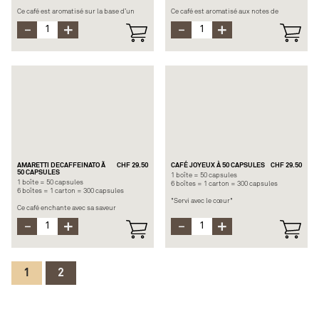
Ce café est aromatisé sur la base d’un
Ce café est aromatisé aux notes de
espresso forte. Très velouté avec un
noisettes grillées et de noix
arôme riche de vanille légèrement
caramélisées.
caramélisé.
Origine : Arabicas Amérique du sud
Origine : Arabicas Amérique du sud et
(Brésil et Colombie)
centrale
Force :
Force : 7/12
Longueur recommandée : espresso ou
Longueur recommandée : Espresso
lungo
Note principale : vanille
Note principale : noisettes
AMARETTI DECAFFEINATO Ã
CHF 29.50
CAFÉ JOYEUX À 50 CAPSULES
CHF 29.50
50 CAPSULES
1 boîte = 50 capsules
1 boîte = 50 capsules
6 boîtes = 1 carton = 300 capsules
6 boîtes = 1 carton = 300 capsules
"Servi avec le cœur"
Ce café enchante avec sa saveur
classique d'amande ajoutée à un
Café Joyeux est une chaîne de cafés qui
assemblage aux notes de biscuit et de
favorise l'inclusion en donnant aux
vanille. Sans caféine. Il plaira à tous les
personnes souffrant d'un handicap
consommateurs de cafés qui cherchent à
mental les moyens d'agir.
ajouter une touche aromatisée à leur café
Incarner un joyeux moment de solidarité,
noir ordinaire.
telle était la mission de nos experts en
café avec cette création exclusive. Ce
1
2
mélange d'Arabicas de Chine et
d'Ouganda révèle des notes douces de
céréales grillées avec une touche de noix.