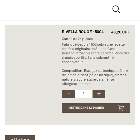
RIVELLA ROUGE -50CL
43,20 CHF
Carton de 24 pièces
Fabriqué depuis 1952 selon une recette
secrète, originaire de Suisse. C’est la
boisson rafraichissante par excellence des
grands sportifs. Sans colorant, ni
conservateur.
Composition : Eau, gaz carbonique, sérum
de lait, acidifiant (acide lactique), arômes
naturels, sucre, sucre caramélisé
Allergène : Lactose
METTRE DANS LE PANIER