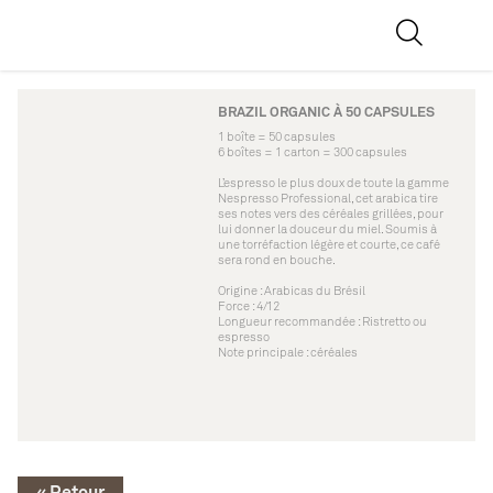
BRAZIL ORGANIC À 50 CAPSULES
1 boîte = 50 capsules
6 boîtes = 1 carton = 300 capsules
L’espresso le plus doux de toute la gamme
Nespresso Professional, cet arabica tire
ses notes vers des céréales grillées, pour
lui donner la douceur du miel. Soumis à
une torréfaction légère et courte, ce café
sera rond en bouche.
Origine : Arabicas du Brésil
Force : 4/12
Longueur recommandée : Ristretto ou
espresso
Note principale : céréales