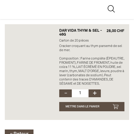
DAR VIDA THYM & SEL -
28,00 CHF
46G
Carton de 20 pièces
Cracker croquant au thym parsemé de sel
de mer.
Composition : Farine complète (ÉPEAUTRE,
FROMENT), FARINE DE FROMENT, huile de
colza 11 %, LAIT ÉCRÉMÉ EN POUDRE, sel
marin, thym, MALT D'ORGE, levure, poudre à
lever (carbonates de sodium). Peut
contenir des traces D'AMANDES, DE
SÉSAME et DE NOISETTES.
METTRE DANS LE PANIER