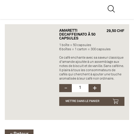
AMARETTI
29,50 CHF
DECAFFEINATO Ã 50
CAPSULES
1 boîte = 50 capsules
6 boîtes = 1 carton = 300 capsules
Ce café enchante avec sa saveur classique
d'amande ajoutée à un assemblage aux
notes de biscuit et de vanille. Sans caféine.
Il plaira à tous les consommateurs de
cafés qui cherchent à ajouter une touche
aromatisée à leur café noir ordinaire.
METTRE DANS LE PANIER