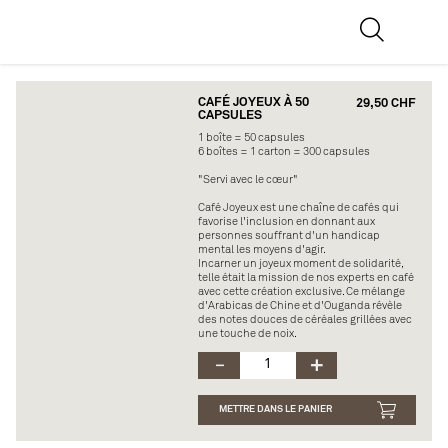
CAFÉ JOYEUX À 50
29,50 CHF
CAPSULES
1 boîte = 50 capsules
6 boîtes = 1 carton = 300 capsules
"Servi avec le cœur"
Café Joyeux est une chaîne de cafés qui
favorise l'inclusion en donnant aux
personnes souffrant d'un handicap
mental les moyens d'agir.
Incarner un joyeux moment de solidarité,
telle était la mission de nos experts en café
avec cette création exclusive. Ce mélange
d'Arabicas de Chine et d'Ouganda révèle
des notes douces de céréales grillées avec
une touche de noix.
METTRE DANS LE PANIER