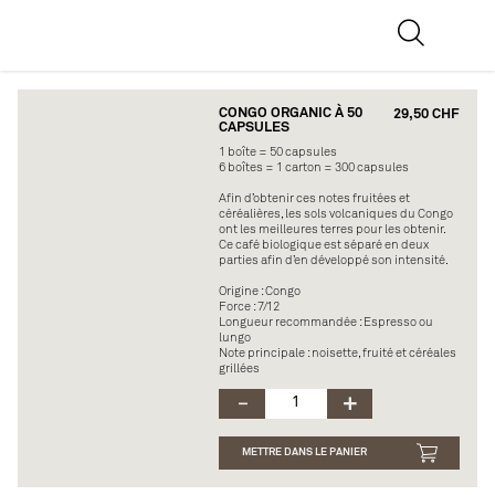
CONGO ORGANIC À 50
29,50 CHF
CAPSULES
1 boîte = 50 capsules
6 boîtes = 1 carton = 300 capsules
Afin d’obtenir ces notes fruitées et
céréalières, les sols volcaniques du Congo
ont les meilleures terres pour les obtenir.
Ce café biologique est séparé en deux
parties afin d’en développé son intensité.
Origine : Congo
Force : 7/12
Longueur recommandée : Espresso ou
lungo
Note principale : noisette, fruité et céréales
grillées
METTRE DANS LE PANIER