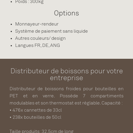
Poids : 300kg
Options
Monnayeur-rendeur
Système de paiement sans liquide
Autres couleurs/ design
Langues FR, DE, ANG
Distributeur de boissons pour votre
entreprise
Distributeur de boissons froides pour bouteilles en
PET et en verre. Possède 7 compartiments
modulables et son thermostat est réglable. Capacité :
• 476x cannettes de 33cl
• 238x bouteilles de 50cl
Taille produits: 32.5cm de long